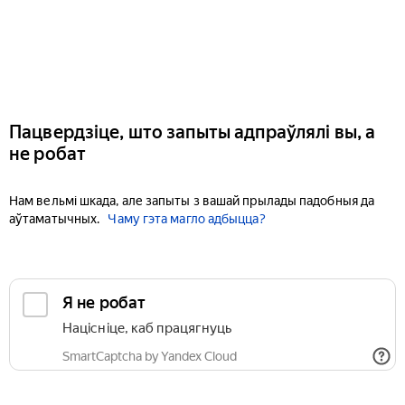
Пацвердзіце, што запыты адпраўлялі вы, а
не робат
Нам вельмі шкада, але запыты з вашай прылады падобныя да
аўтаматычных.
Чаму гэта магло адбыцца?
Я не робат
Націсніце, каб працягнуць
SmartCaptcha by Yandex Cloud