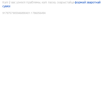
Калі ў вас узніклі праблемы, калі ласка, скарыстайце
формай зваротнай
сувязі
9179757905946890401
:
1786056494