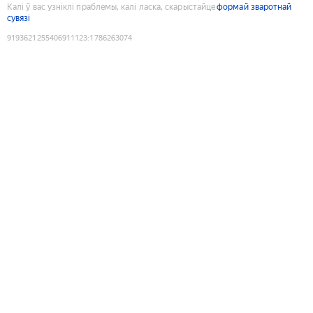
Калі ў вас узніклі праблемы, калі ласка, скарыстайце
формай зваротнай
сувязі
9193621255406911123
:
1786263074