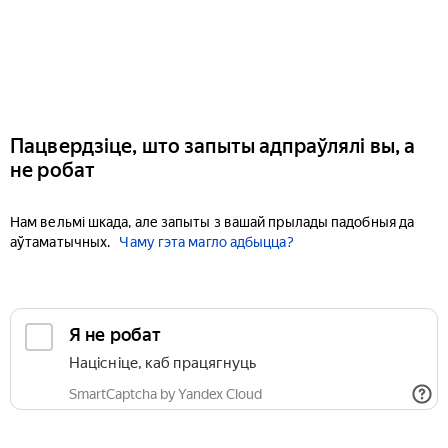
Пацвердзіце, што запыты адпраўлялі вы, а
не робат
Нам вельмі шкада, але запыты з вашай прылады падобныя да
аўтаматычных.
Чаму гэта магло адбыцца?
Я не робат
Націсніце, каб працягнуць
SmartCaptcha by Yandex Cloud