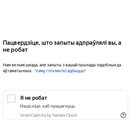
Пацвердзіце, што запыты адпраўлялі вы, а
не робат
Нам вельмі шкада, але запыты з вашай прылады падобныя да
аўтаматычных.
Чаму гэта магло адбыцца?
Я не робат
Націсніце, каб працягнуць
SmartCaptcha by Yandex Cloud