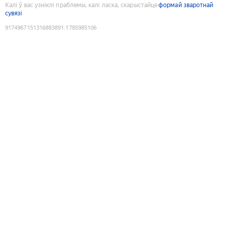
Калі ў вас узніклі праблемы, калі ласка, скарыстайце
формай зваротнай
сувязі
9174967151316883891
:
1785985106