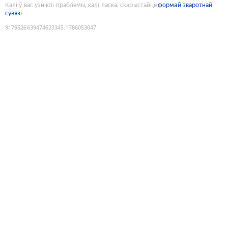
Калі ў вас узніклі праблемы, калі ласка, скарыстайце
формай зваротнай
сувязі
9179526639474623345
:
1786053047