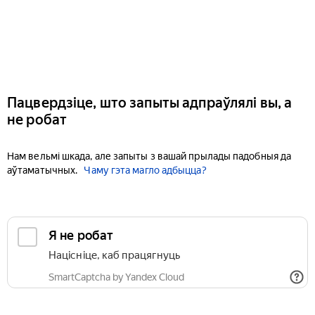
Пацвердзіце, што запыты адпраўлялі вы, а
не робат
Нам вельмі шкада, але запыты з вашай прылады падобныя да
аўтаматычных.
Чаму гэта магло адбыцца?
Я не робат
Націсніце, каб працягнуць
SmartCaptcha by Yandex Cloud