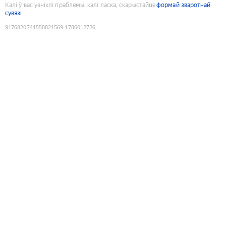
Калі ў вас узніклі праблемы, калі ласка, скарыстайце
формай зваротнай
сувязі
9176820741558821569
:
1786012726