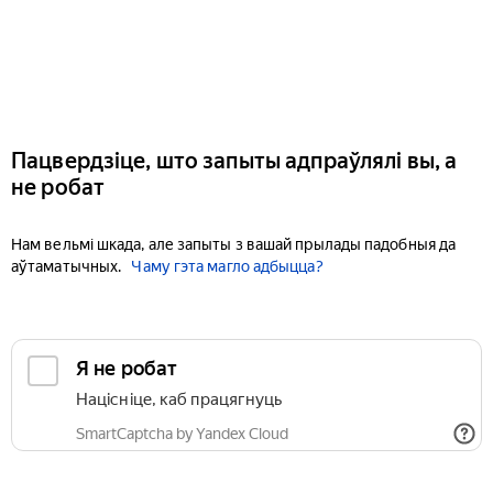
Пацвердзіце, што запыты адпраўлялі вы, а
не робат
Нам вельмі шкада, але запыты з вашай прылады падобныя да
аўтаматычных.
Чаму гэта магло адбыцца?
Я не робат
Націсніце, каб працягнуць
SmartCaptcha by Yandex Cloud