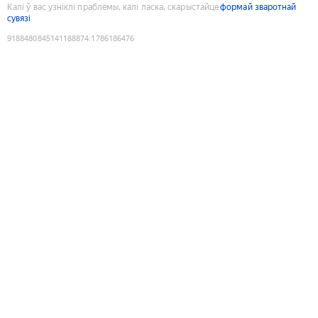
Калі ў вас узніклі праблемы, калі ласка, скарыстайце
формай зваротнай
сувязі
9188480845141188874
:
1786186476