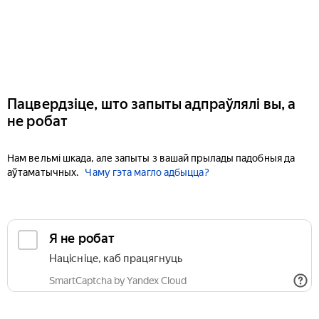
Пацвердзіце, што запыты адпраўлялі вы, а
не робат
Нам вельмі шкада, але запыты з вашай прылады падобныя да
аўтаматычных.
Чаму гэта магло адбыцца?
Я не робат
Націсніце, каб працягнуць
SmartCaptcha by Yandex Cloud