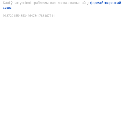
Калі ў вас узніклі праблемы, калі ласка, скарыстайце
формай зваротнай
сувязі
9187221554353446473
:
1786167711