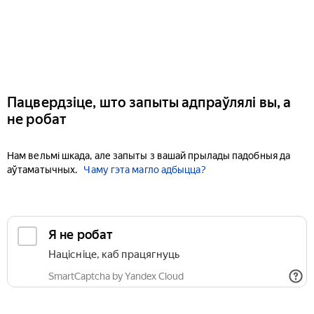
Пацвердзіце, што запыты адпраўлялі вы, а
не робат
Нам вельмі шкада, але запыты з вашай прылады падобныя да
аўтаматычных.
Чаму гэта магло адбыцца?
Я не робат
Націсніце, каб працягнуць
SmartCaptcha by Yandex Cloud