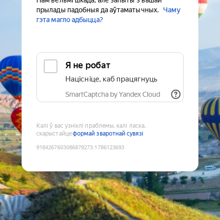
Нам вельмі шкада, але запыты з вашай
прылады падобныя да аўтаматычных.
Чаму
гэта магло адбыцца?
Я не робат
Націсніце, каб працягнуць
SmartCaptcha by Yandex Cloud
Калі ў вас узніклі праблемы, калі ласка,
скарыстайце
формай зваротнай сувязі
9184267603086879273
:
1786123693