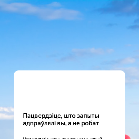
Пацвердзіце, што запыты
адпраўлялі вы, а не робат