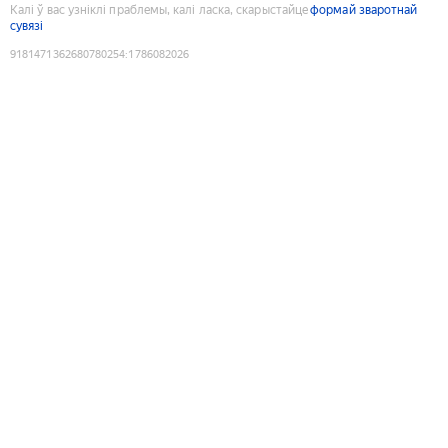
Калі ў вас узніклі праблемы, калі ласка, скарыстайце
формай зваротнай
сувязі
9181471362680780254
:
1786082026