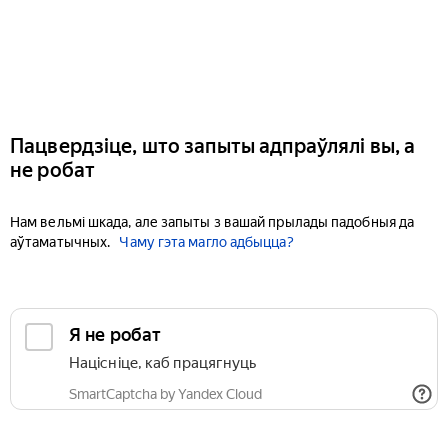
Пацвердзіце, што запыты адпраўлялі вы, а
не робат
Нам вельмі шкада, але запыты з вашай прылады падобныя да
аўтаматычных.
Чаму гэта магло адбыцца?
Я не робат
Націсніце, каб працягнуць
SmartCaptcha by Yandex Cloud