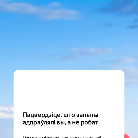
Пацвердзіце, што запыты
адпраўлялі вы, а не робат