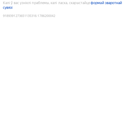
Калі ў вас узніклі праблемы, калі ласка, скарыстайце
формай зваротнай
сувязі
9189391273651135316
:
1786200042