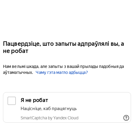
Пацвердзіце, што запыты адпраўлялі вы, а
не робат
Нам вельмі шкада, але запыты з вашай прылады падобныя да
аўтаматычных.
Чаму гэта магло адбыцца?
Я не робат
Націсніце, каб працягнуць
SmartCaptcha by Yandex Cloud