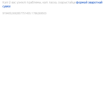
Калі ў вас узніклі праблемы, калі ласка, скарыстайце
формай зваротнай
сувязі
9194052692857751455
:
1786269503