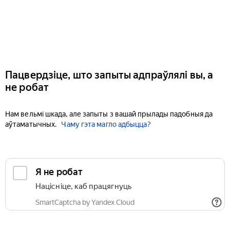
Пацвердзіце, што запыты адпраўлялі вы, а
не робат
Нам вельмі шкада, але запыты з вашай прылады падобныя да
аўтаматычных.
Чаму гэта магло адбыцца?
Я не робат
Націсніце, каб працягнуць
SmartCaptcha by Yandex Cloud