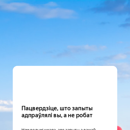
Пацвердзіце, што запыты
адпраўлялі вы, а не робат