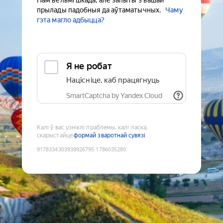
Нам вельмі шкада, але запыты з вашай
прылады падобныя да аўтаматычных.
Чаму
гэта магло адбыцца?
Я не робат
Націсніце, каб працягнуць
SmartCaptcha by Yandex Cloud
Калі ў вас узніклі праблемы, калі ласка,
скарыстайце
формай зваротнай сувязі
9178334303939926795
:
1786035280