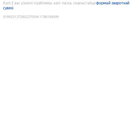
Калі ў вас узніклі праблемы, калі ласка, скарыстайце
формай зваротнай
сувязі
9188321372802270594
:
1786184099