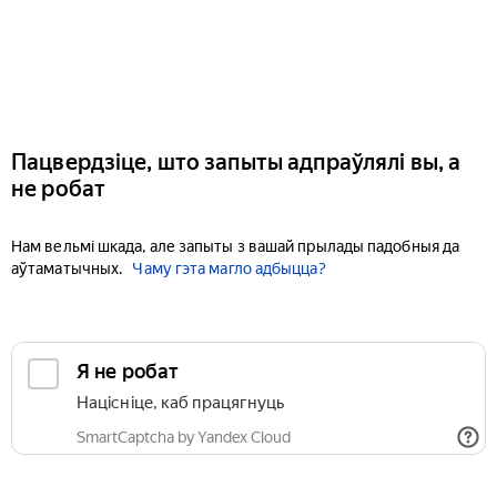
Пацвердзіце, што запыты адпраўлялі вы, а
не робат
Нам вельмі шкада, але запыты з вашай прылады падобныя да
аўтаматычных.
Чаму гэта магло адбыцца?
Я не робат
Націсніце, каб працягнуць
SmartCaptcha by Yandex Cloud