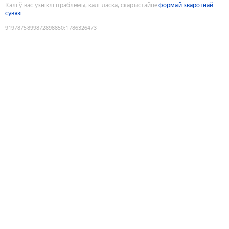
Калі ў вас узніклі праблемы, калі ласка, скарыстайце
формай зваротнай
сувязі
9197875899872898850
:
1786326473