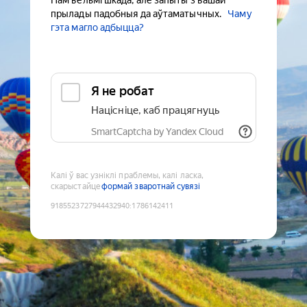
Нам вельмі шкада, але запыты з вашай
прылады падобныя да аўтаматычных.
Чаму
гэта магло адбыцца?
Я не робат
Націсніце, каб працягнуць
SmartCaptcha by Yandex Cloud
Калі ў вас узніклі праблемы, калі ласка,
скарыстайце
формай зваротнай сувязі
9185523727944432940
:
1786142411