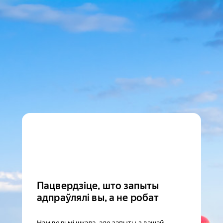
Пацвердзіце, што запыты
адпраўлялі вы, а не робат