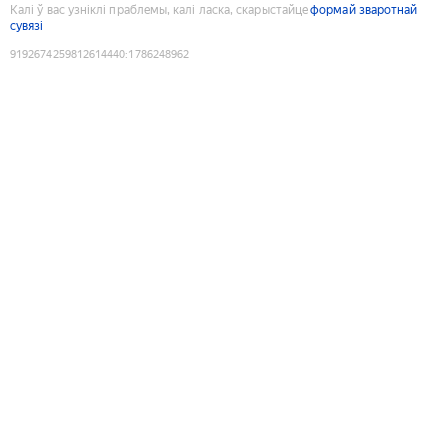
Калі ў вас узніклі праблемы, калі ласка, скарыстайце
формай зваротнай
сувязі
9192674259812614440
:
1786248962