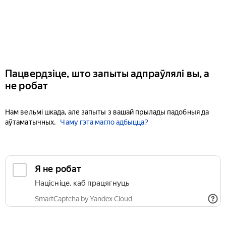
Пацвердзіце, што запыты адпраўлялі вы, а
не робат
Нам вельмі шкада, але запыты з вашай прылады падобныя да
аўтаматычных.
Чаму гэта магло адбыцца?
Я не робат
Націсніце, каб працягнуць
SmartCaptcha by Yandex Cloud