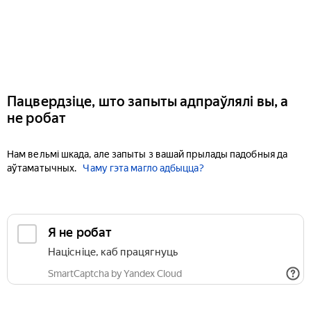
Пацвердзіце, што запыты адпраўлялі вы, а
не робат
Нам вельмі шкада, але запыты з вашай прылады падобныя да
аўтаматычных.
Чаму гэта магло адбыцца?
Я не робат
Націсніце, каб працягнуць
SmartCaptcha by Yandex Cloud