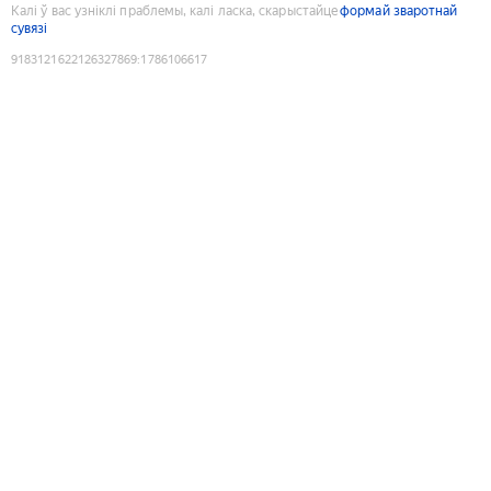
Калі ў вас узніклі праблемы, калі ласка, скарыстайце
формай зваротнай
сувязі
9183121622126327869
:
1786106617