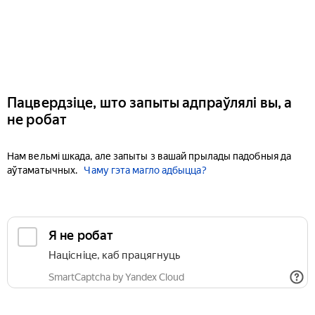
Пацвердзіце, што запыты адпраўлялі вы, а
не робат
Нам вельмі шкада, але запыты з вашай прылады падобныя да
аўтаматычных.
Чаму гэта магло адбыцца?
Я не робат
Націсніце, каб працягнуць
SmartCaptcha by Yandex Cloud