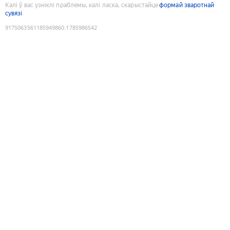
Калі ў вас узніклі праблемы, калі ласка, скарыстайце
формай зваротнай
сувязі
9175063561185949860
:
1785986542