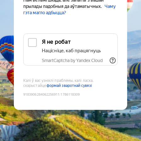
Нам вельмі шкада, але запыты з вашай
прылады падобныя да аўтаматычных.
Чаму
гэта магло адбыцца?
Я не робат
Націсніце, каб працягнуць
SmartCaptcha by Yandex Cloud
Калі ў вас узніклі праблемы, калі ласка,
скарыстайце
формай зваротнай сувязі
9183906284062256911
:
1786118309