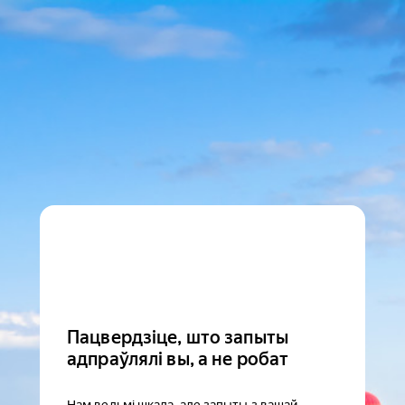
Пацвердзіце, што запыты
адпраўлялі вы, а не робат