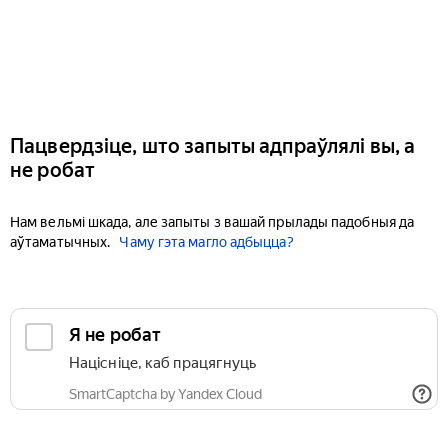
Пацвердзіце, што запыты адпраўлялі вы, а
не робат
Нам вельмі шкада, але запыты з вашай прылады падобныя да
аўтаматычных.
Чаму гэта магло адбыцца?
Я не робат
Націсніце, каб працягнуць
SmartCaptcha by Yandex Cloud