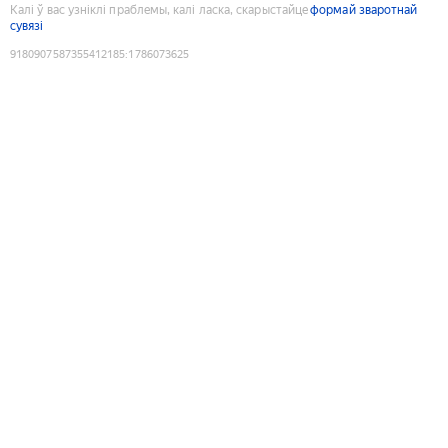
Калі ў вас узніклі праблемы, калі ласка, скарыстайце
формай зваротнай
сувязі
9180907587355412185
:
1786073625