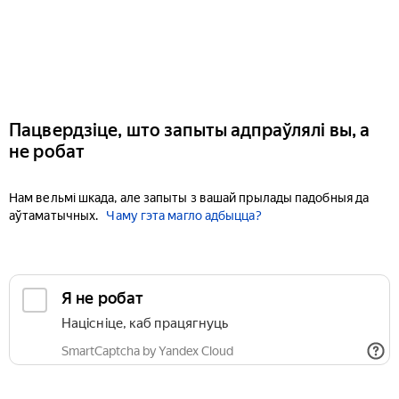
Пацвердзіце, што запыты адпраўлялі вы, а
не робат
Нам вельмі шкада, але запыты з вашай прылады падобныя да
аўтаматычных.
Чаму гэта магло адбыцца?
Я не робат
Націсніце, каб працягнуць
SmartCaptcha by Yandex Cloud