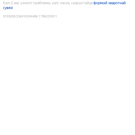
Калі ў вас узніклі праблемы, калі ласка, скарыстайце
формай зваротнай
сувязі
9193006336416304486
:
1786253911