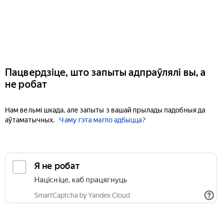
Пацвердзіце, што запыты адпраўлялі вы, а
не робат
Нам вельмі шкада, але запыты з вашай прылады падобныя да
аўтаматычных.
Чаму гэта магло адбыцца?
Я не робат
Націсніце, каб працягнуць
SmartCaptcha by Yandex Cloud