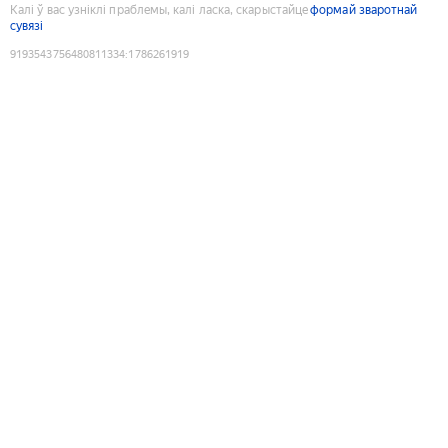
Калі ў вас узніклі праблемы, калі ласка, скарыстайце
формай зваротнай
сувязі
9193543756480811334
:
1786261919