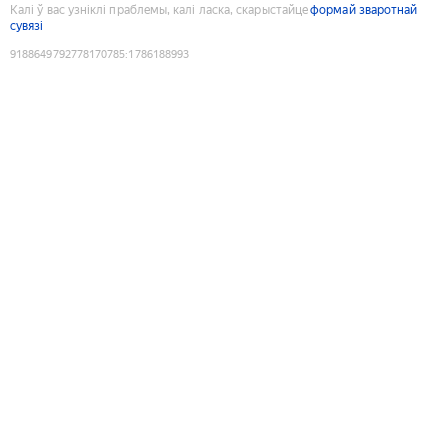
Калі ў вас узніклі праблемы, калі ласка, скарыстайце
формай зваротнай
сувязі
9188649792778170785
:
1786188993