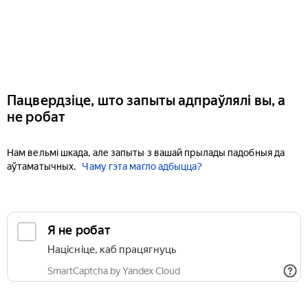
Пацвердзіце, што запыты адпраўлялі вы, а
не робат
Нам вельмі шкада, але запыты з вашай прылады падобныя да
аўтаматычных.
Чаму гэта магло адбыцца?
Я не робат
Націсніце, каб працягнуць
SmartCaptcha by Yandex Cloud