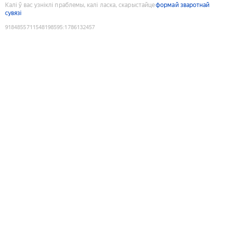
Калі ў вас узніклі праблемы, калі ласка, скарыстайце
формай зваротнай
сувязі
9184855711548198595
:
1786132457