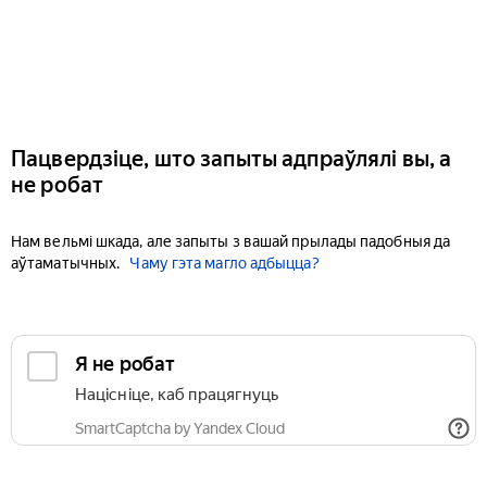
Пацвердзіце, што запыты адпраўлялі вы, а
не робат
Нам вельмі шкада, але запыты з вашай прылады падобныя да
аўтаматычных.
Чаму гэта магло адбыцца?
Я не робат
Націсніце, каб працягнуць
SmartCaptcha by Yandex Cloud