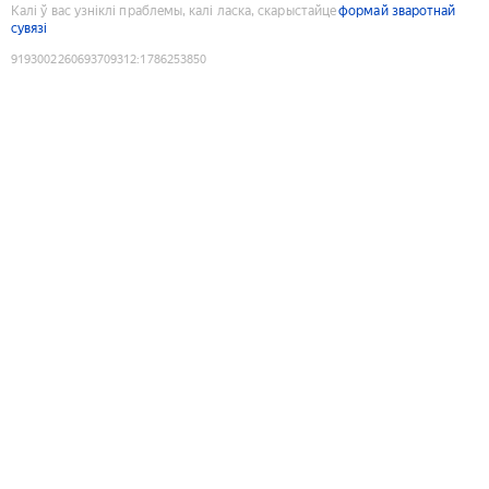
Калі ў вас узніклі праблемы, калі ласка, скарыстайце
формай зваротнай
сувязі
9193002260693709312
:
1786253850