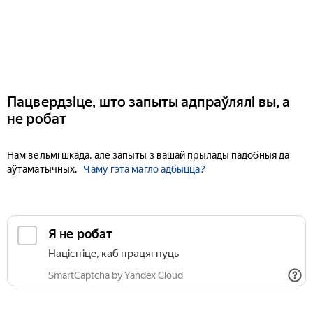
Пацвердзіце, што запыты адпраўлялі вы, а
не робат
Нам вельмі шкада, але запыты з вашай прылады падобныя да
аўтаматычных.
Чаму гэта магло адбыцца?
Я не робат
Націсніце, каб працягнуць
SmartCaptcha by Yandex Cloud