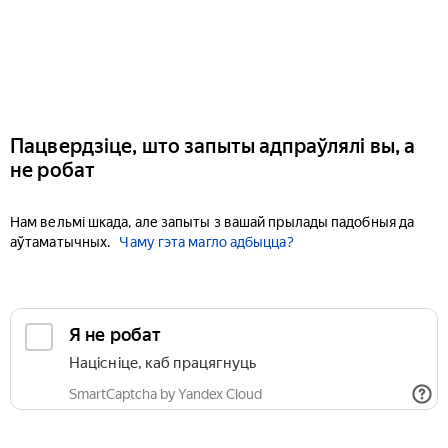
Пацвердзіце, што запыты адпраўлялі вы, а
не робат
Нам вельмі шкада, але запыты з вашай прылады падобныя да
аўтаматычных.
Чаму гэта магло адбыцца?
Я не робат
Націсніце, каб працягнуць
SmartCaptcha by Yandex Cloud