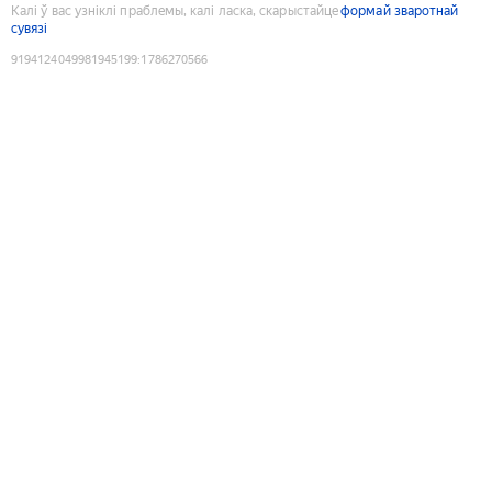
Калі ў вас узніклі праблемы, калі ласка, скарыстайце
формай зваротнай
сувязі
9194124049981945199
:
1786270566