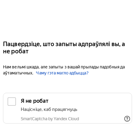
Пацвердзіце, што запыты адпраўлялі вы, а
не робат
Нам вельмі шкада, але запыты з вашай прылады падобныя да
аўтаматычных.
Чаму гэта магло адбыцца?
Я не робат
Націсніце, каб працягнуць
SmartCaptcha by Yandex Cloud