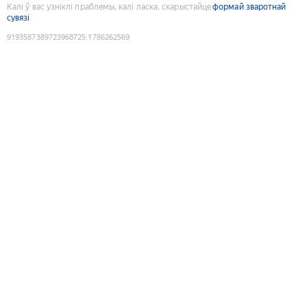
Калі ў вас узніклі праблемы, калі ласка, скарыстайце
формай зваротнай
сувязі
9193587389723968725
:
1786262569