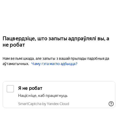
Пацвердзіце, што запыты адпраўлялі вы, а
не робат
Нам вельмі шкада, але запыты з вашай прылады падобныя да
аўтаматычных.
Чаму гэта магло адбыцца?
Я не робат
Націсніце, каб працягнуць
SmartCaptcha by Yandex Cloud