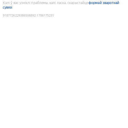
Калі ў вас узніклі праблемы, калі ласка, скарыстайце
формай зваротнай
сувязі
9187726229386506892
:
1786175231