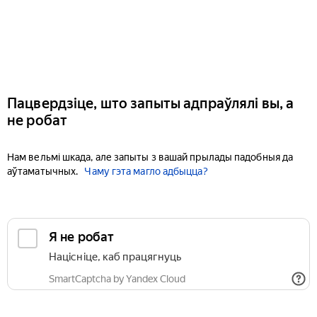
Пацвердзіце, што запыты адпраўлялі вы, а
не робат
Нам вельмі шкада, але запыты з вашай прылады падобныя да
аўтаматычных.
Чаму гэта магло адбыцца?
Я не робат
Націсніце, каб працягнуць
SmartCaptcha by Yandex Cloud