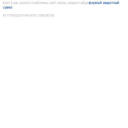
Калі ў вас узніклі праблемы, калі ласка, скарыстайце
формай зваротнай
сувязі
9177760532747441978
:
1786026730