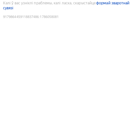
Калі ў вас узніклі праблемы, калі ласка, скарыстайце
формай зваротнай
сувязі
9179864459118837486
:
1786058081