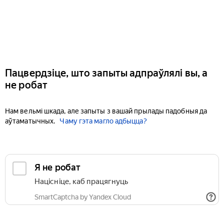
Пацвердзіце, што запыты адпраўлялі вы, а
не робат
Нам вельмі шкада, але запыты з вашай прылады падобныя да
аўтаматычных.
Чаму гэта магло адбыцца?
Я не робат
Націсніце, каб працягнуць
SmartCaptcha by Yandex Cloud