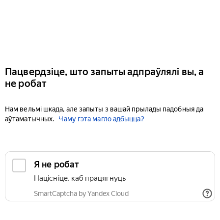
Пацвердзіце, што запыты адпраўлялі вы, а
не робат
Нам вельмі шкада, але запыты з вашай прылады падобныя да
аўтаматычных.
Чаму гэта магло адбыцца?
Я не робат
Націсніце, каб працягнуць
SmartCaptcha by Yandex Cloud