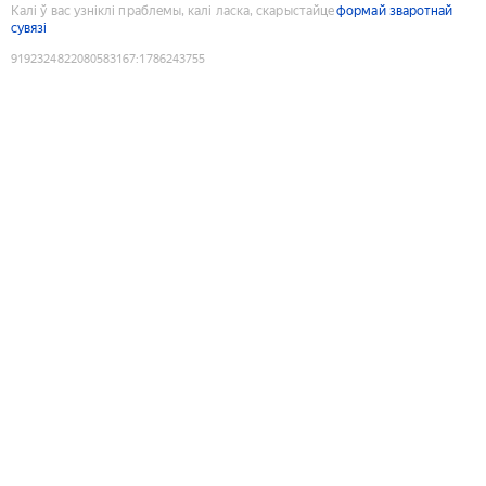
Калі ў вас узніклі праблемы, калі ласка, скарыстайце
формай зваротнай
сувязі
9192324822080583167
:
1786243755