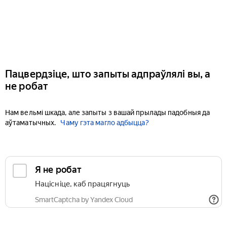
Пацвердзіце, што запыты адпраўлялі вы, а
не робат
Нам вельмі шкада, але запыты з вашай прылады падобныя да
аўтаматычных.
Чаму гэта магло адбыцца?
Я не робат
Націсніце, каб працягнуць
SmartCaptcha by Yandex Cloud