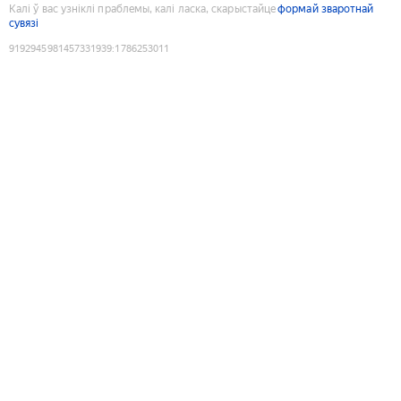
Калі ў вас узніклі праблемы, калі ласка, скарыстайце
формай зваротнай
сувязі
9192945981457331939
:
1786253011