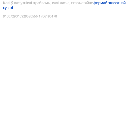
Калі ў вас узніклі праблемы, калі ласка, скарыстайце
формай зваротнай
сувязі
9188729318929528556
:
1786190178