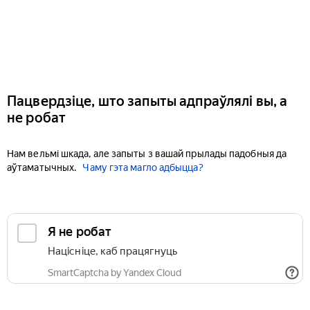
Пацвердзіце, што запыты адпраўлялі вы, а
не робат
Нам вельмі шкада, але запыты з вашай прылады падобныя да
аўтаматычных.
Чаму гэта магло адбыцца?
Я не робат
Націсніце, каб працягнуць
SmartCaptcha by Yandex Cloud