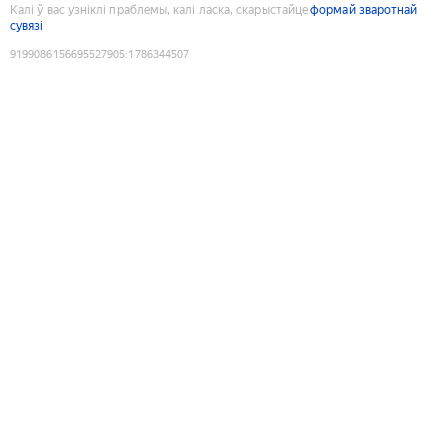
Калі ў вас узніклі праблемы, калі ласка, скарыстайце
формай зваротнай
сувязі
9199086156695527905
:
1786344507