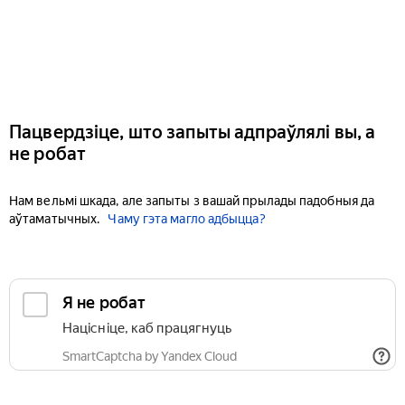
Пацвердзіце, што запыты адпраўлялі вы, а
не робат
Нам вельмі шкада, але запыты з вашай прылады падобныя да
аўтаматычных.
Чаму гэта магло адбыцца?
Я не робат
Націсніце, каб працягнуць
SmartCaptcha by Yandex Cloud