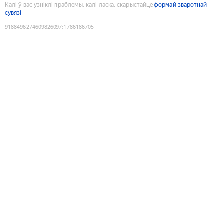
Калі ў вас узніклі праблемы, калі ласка, скарыстайце
формай зваротнай
сувязі
9188496274609826097
:
1786186705