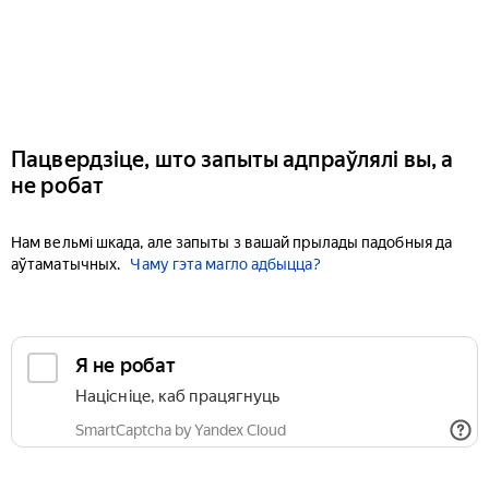
Пацвердзіце, што запыты адпраўлялі вы, а
не робат
Нам вельмі шкада, але запыты з вашай прылады падобныя да
аўтаматычных.
Чаму гэта магло адбыцца?
Я не робат
Націсніце, каб працягнуць
SmartCaptcha by Yandex Cloud