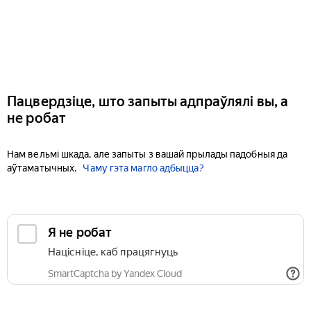
Пацвердзіце, што запыты адпраўлялі вы, а
не робат
Нам вельмі шкада, але запыты з вашай прылады падобныя да
аўтаматычных.
Чаму гэта магло адбыцца?
Я не робат
Націсніце, каб працягнуць
SmartCaptcha by Yandex Cloud