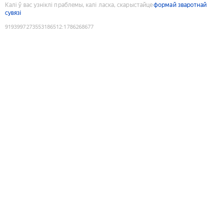
Калі ў вас узніклі праблемы, калі ласка, скарыстайце
формай зваротнай
сувязі
9193997273553186512
:
1786268677