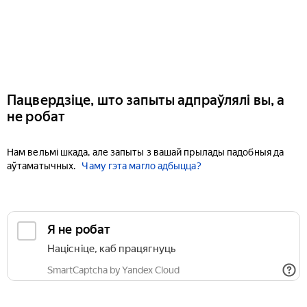
Пацвердзіце, што запыты адпраўлялі вы, а
не робат
Нам вельмі шкада, але запыты з вашай прылады падобныя да
аўтаматычных.
Чаму гэта магло адбыцца?
Я не робат
Націсніце, каб працягнуць
SmartCaptcha by Yandex Cloud