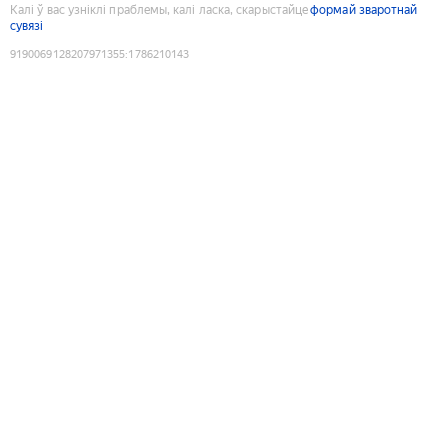
Калі ў вас узніклі праблемы, калі ласка, скарыстайце
формай зваротнай
сувязі
9190069128207971355
:
1786210143