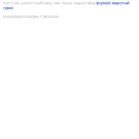
Калі ў вас узніклі праблемы, калі ласка, скарыстайце
формай зваротнай
сувязі
9193592665018260984
:
1786262648