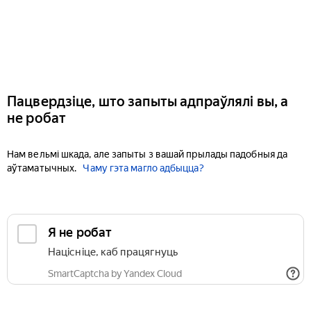
Пацвердзіце, што запыты адпраўлялі вы, а
не робат
Нам вельмі шкада, але запыты з вашай прылады падобныя да
аўтаматычных.
Чаму гэта магло адбыцца?
Я не робат
Націсніце, каб працягнуць
SmartCaptcha by Yandex Cloud