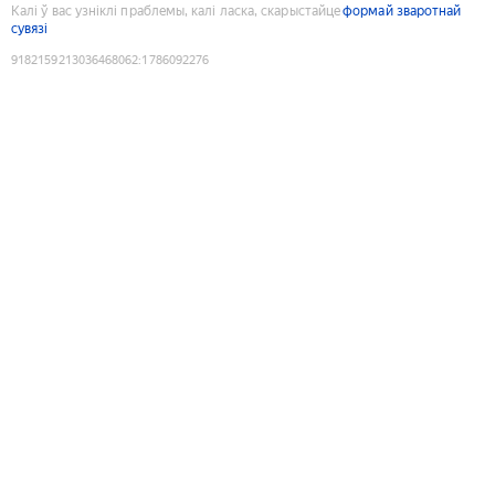
Калі ў вас узніклі праблемы, калі ласка, скарыстайце
формай зваротнай
сувязі
9182159213036468062
:
1786092276