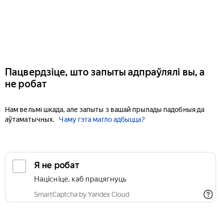
Пацвердзіце, што запыты адпраўлялі вы, а
не робат
Нам вельмі шкада, але запыты з вашай прылады падобныя да
аўтаматычных.
Чаму гэта магло адбыцца?
Я не робат
Націсніце, каб працягнуць
SmartCaptcha by Yandex Cloud