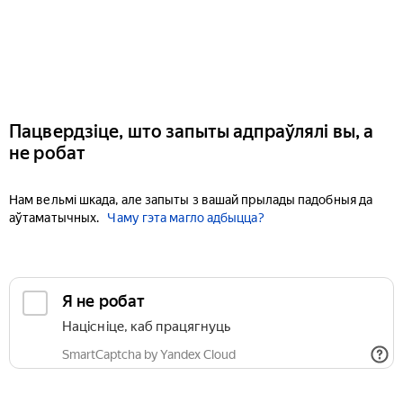
Пацвердзіце, што запыты адпраўлялі вы, а
не робат
Нам вельмі шкада, але запыты з вашай прылады падобныя да
аўтаматычных.
Чаму гэта магло адбыцца?
Я не робат
Націсніце, каб працягнуць
SmartCaptcha by Yandex Cloud