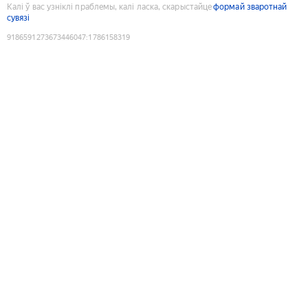
Калі ў вас узніклі праблемы, калі ласка, скарыстайце
формай зваротнай
сувязі
9186591273673446047
:
1786158319