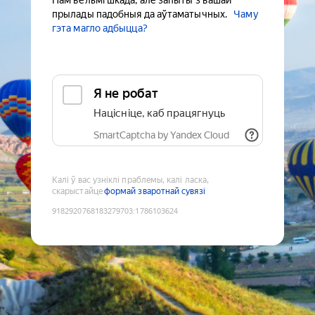
Нам вельмі шкада, але запыты з вашай
прылады падобныя да аўтаматычных.
Чаму
гэта магло адбыцца?
Я не робат
Націсніце, каб працягнуць
SmartCaptcha by Yandex Cloud
Калі ў вас узніклі праблемы, калі ласка,
скарыстайце
формай зваротнай сувязі
9182920768183279703
:
1786103624