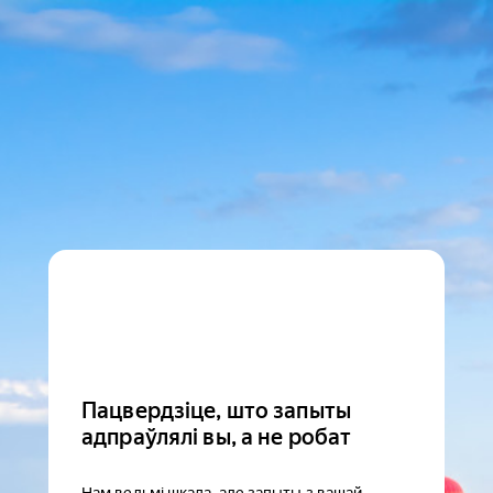
Пацвердзіце, што запыты
адпраўлялі вы, а не робат