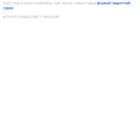
Калі ў вас узніклі праблемы, калі ласка, скарыстайце
формай зваротнай
сувязі
9178137315062337892
:
1786032345