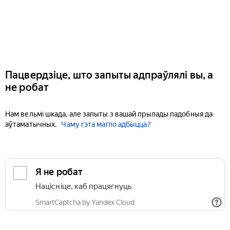
Пацвердзіце, што запыты адпраўлялі вы, а
не робат
Нам вельмі шкада, але запыты з вашай прылады падобныя да
аўтаматычных.
Чаму гэта магло адбыцца?
Я не робат
Націсніце, каб працягнуць
SmartCaptcha by Yandex Cloud