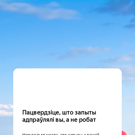
Пацвердзіце, што запыты
адпраўлялі вы, а не робат