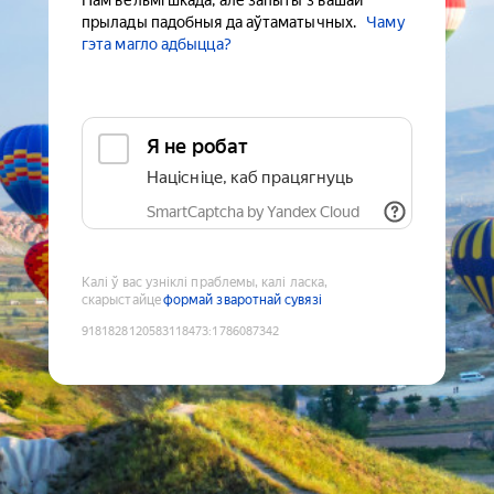
Нам вельмі шкада, але запыты з вашай
прылады падобныя да аўтаматычных.
Чаму
гэта магло адбыцца?
Я не робат
Націсніце, каб працягнуць
SmartCaptcha by Yandex Cloud
Калі ў вас узніклі праблемы, калі ласка,
скарыстайце
формай зваротнай сувязі
9181828120583118473
:
1786087342