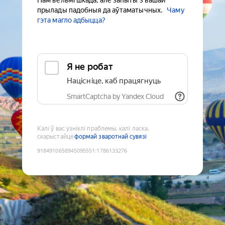
Нам вельмі шкада, але запыты з вашай
прылады падобныя да аўтаматычных.
Чаму
гэта магло адбыцца?
Я не робат
Націсніце, каб працягнуць
SmartCaptcha by Yandex Cloud
Калі ў вас узніклі праблемы, калі ласка,
скарыстайце
формай зваротнай сувязі
9184910658945095551
:
1786133276