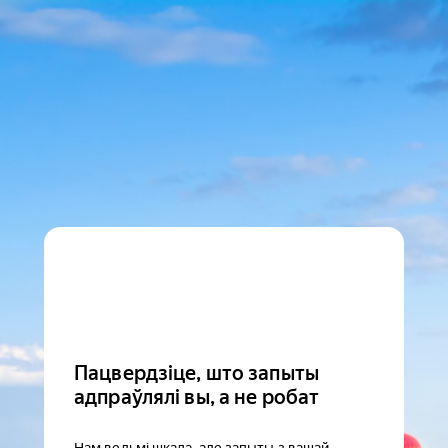
Пацвердзіце, што запыты
адпраўлялі вы, а не робат