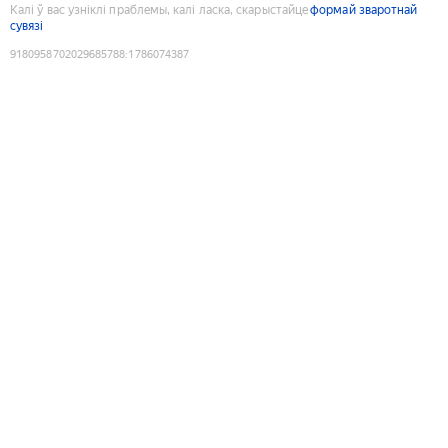
Калі ў вас узніклі праблемы, калі ласка, скарыстайце
формай зваротнай
сувязі
9180958702029685788
:
1786074387