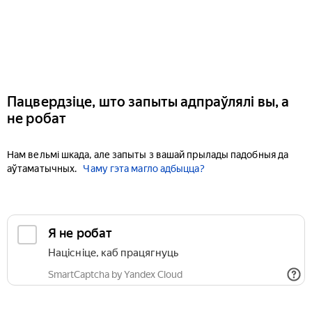
Пацвердзіце, што запыты адпраўлялі вы, а
не робат
Нам вельмі шкада, але запыты з вашай прылады падобныя да
аўтаматычных.
Чаму гэта магло адбыцца?
Я не робат
Націсніце, каб працягнуць
SmartCaptcha by Yandex Cloud