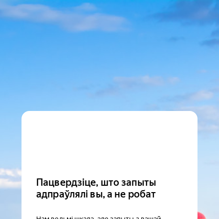
Пацвердзіце, што запыты
адпраўлялі вы, а не робат