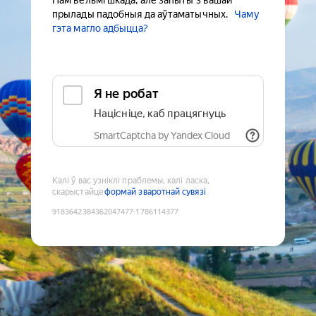
Нам вельмі шкада, але запыты з вашай
прылады падобныя да аўтаматычных.
Чаму
гэта магло адбыцца?
Я не робат
Націсніце, каб працягнуць
SmartCaptcha by Yandex Cloud
Калі ў вас узніклі праблемы, калі ласка,
скарыстайце
формай зваротнай сувязі
9183642384362047477
:
1786114377