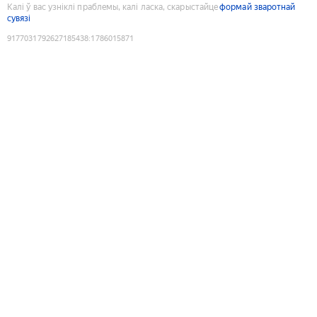
Калі ў вас узніклі праблемы, калі ласка, скарыстайце
формай зваротнай
сувязі
9177031792627185438
:
1786015871