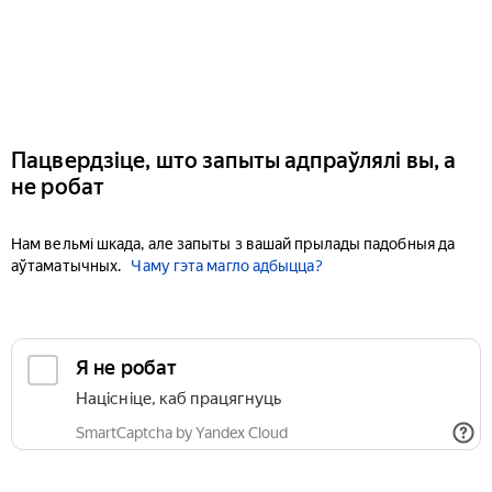
Пацвердзіце, што запыты адпраўлялі вы, а
не робат
Нам вельмі шкада, але запыты з вашай прылады падобныя да
аўтаматычных.
Чаму гэта магло адбыцца?
Я не робат
Націсніце, каб працягнуць
SmartCaptcha by Yandex Cloud