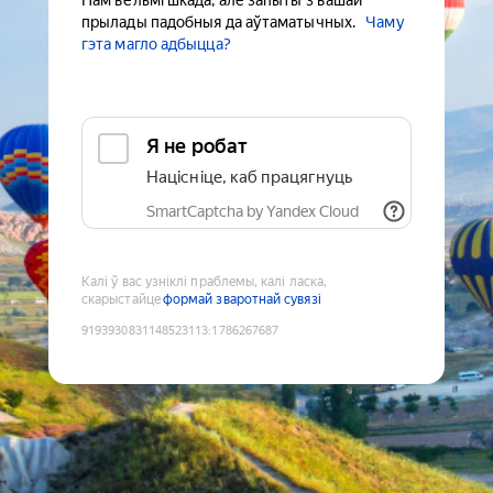
Нам вельмі шкада, але запыты з вашай
прылады падобныя да аўтаматычных.
Чаму
гэта магло адбыцца?
Я не робат
Націсніце, каб працягнуць
SmartCaptcha by Yandex Cloud
Калі ў вас узніклі праблемы, калі ласка,
скарыстайце
формай зваротнай сувязі
9193930831148523113
:
1786267687