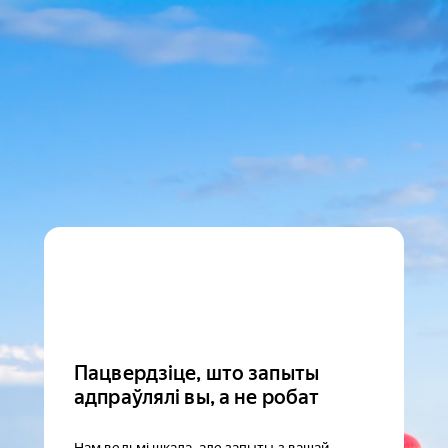
Пацвердзіце, што запыты
адпраўлялі вы, а не робат