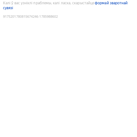
Калі ў вас узніклі праблемы, калі ласка, скарыстайце
формай зваротнай
сувязі
9175201780815674246
:
1785988602