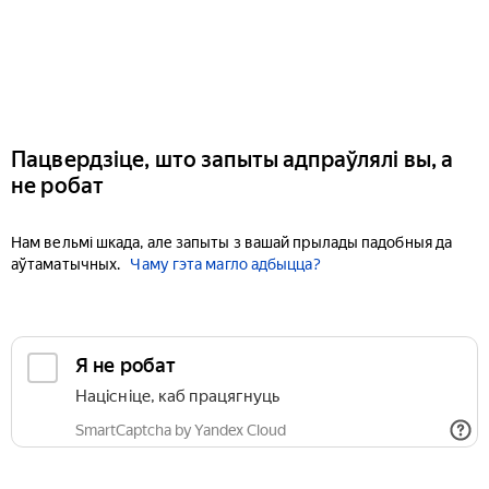
Пацвердзіце, што запыты адпраўлялі вы, а
не робат
Нам вельмі шкада, але запыты з вашай прылады падобныя да
аўтаматычных.
Чаму гэта магло адбыцца?
Я не робат
Націсніце, каб працягнуць
SmartCaptcha by Yandex Cloud